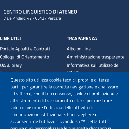
CENTRO LINGUISTICO DI ATENEO
Viale Pindaro, 42 - 65127 Pescara
LINK UTILI
TRASPARENZA
Portale Appalti e Contratti
Albo on-line
Colloqui di Orientamento
Amministrazione trasparente
UdALibrary
Informativa sull'utilizzo dei
cookie
E-Learning
Cookie settings
Questo sito utilizza cookie tecnici, propri e di terze
UNIFIND
parti, per garantire la corretta navigazione e analizzare
Mappa del sito
il traffico e, con il tuo consenso, cookie di profilazione e
Dona il 5 x 1000
altri strumenti di tracciamento di terzi per mostrare
Privacy
video e misurare l'efficacia delle attività di
Relazioni annuali
comunicazione istituzionale. Puoi scegliere di
acconsentirne l’utilizzo cliccando su “Accetta tutti”
oppure puoi personalizzare le tue scelte cliccando su